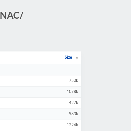
CONAC/
Size
750k
1078k
427k
983k
1224k